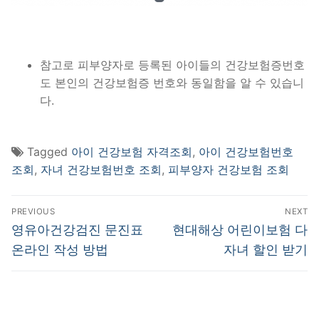
참고로 피부양자로 등록된 아이들의 건강보험증번호
도 본인의 건강보험증 번호와 동일함을 알 수 있습니
다.
Tagged
아이 건강보험 자격조회
,
아이 건강보험번호
조회
,
자녀 건강보험번호 조회
,
피부양자 건강보험 조회
글
PREVIOUS
NEXT
내
Previous
Next
영유아건강검진 문진표
현대해상 어린이보험 다
post:
post:
비
온라인 작성 방법
자녀 할인 받기
게
이